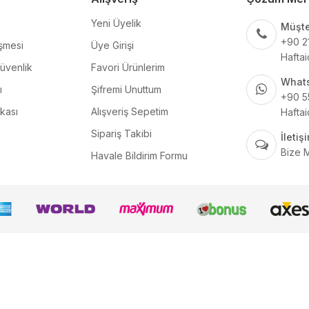
Yeni Üyelik
Müşte
+90 2
şmesi
Üye Girişi
Haftai
Güvenlik
Favori Ürünlerim
What
ı
Şifremi Unuttum
+90 5
ikası
Alışveriş Sepetim
Haftai
Sipariş Takibi
İleti
Bize 
Havale Bildirim Formu