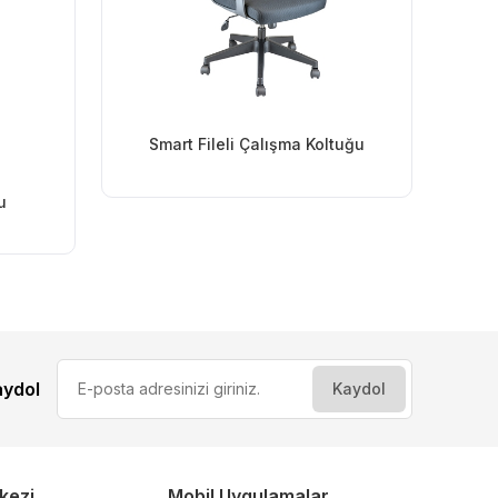
Smart Fileli Çalışma Koltuğu
u
aydol
kezi
Mobil Uygulamalar