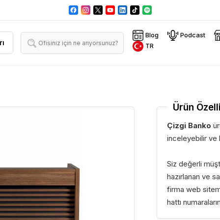
Blog
Podcast
rı
TR
Ürün Özelli
Çizgi Banko
ür
inceleyebilir ve 
Siz değerli müş
hazırlanan ve sat
firma web sitem
hattı numaraları