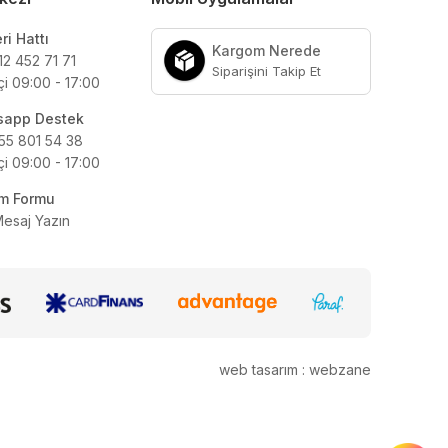
ri Hattı
Kargom Nerede
12 452 71 71
Siparişini Takip Et
çi 09:00 - 17:00
sapp Destek
55 801 54 38
çi 09:00 - 17:00
şim Formu
Mesaj Yazın
web tasarım : webzane