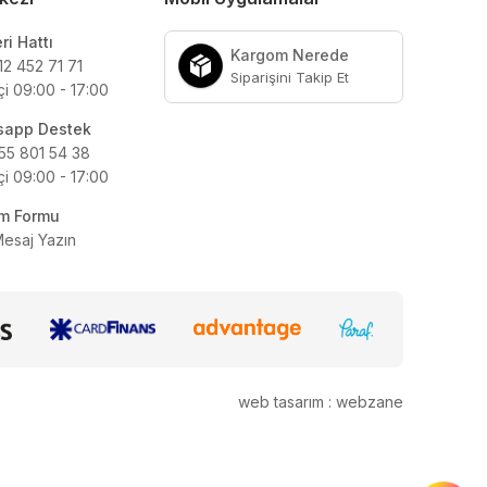
ri Hattı
Kargom Nerede
12 452 71 71
Siparişini Takip Et
çi 09:00 - 17:00
sapp Destek
55 801 54 38
çi 09:00 - 17:00
şim Formu
Mesaj Yazın
web tasarım : webzane