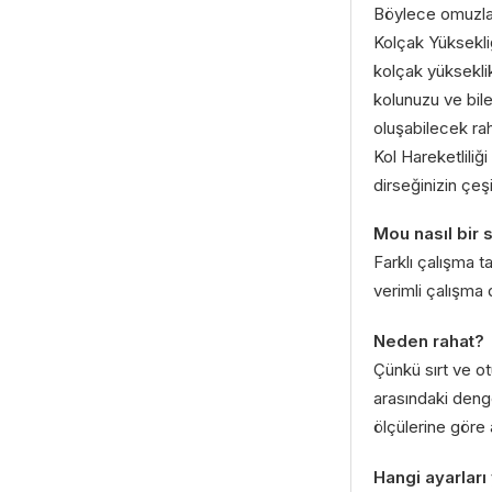
Böylece omuzlar
Kolçak Yüksekli
kolçak yüksekli
kolunuzu ve bile
oluşabilecek raha
Kol Hareketliliği
dirseğinizin çeş
Mou nasıl bir
Farklı çalışma ta
verimli çalışma
Neden rahat?
Çünkü sırt ve o
arasındaki denge
ölçülerine göre a
Hangi ayarları