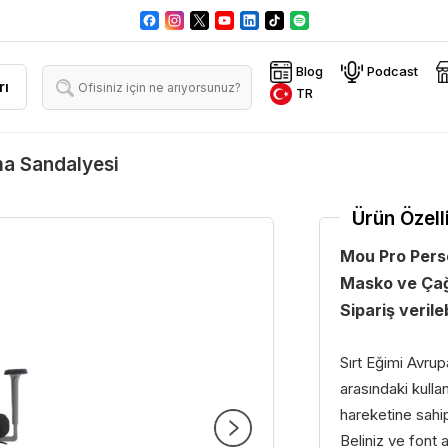
Blog
Podcast
rı
TR
ma Sandalyesi
Ürün Özelli
Mou Pro Perso
Masko ve Çağ
Sipariş verileb
Sırt Eğimi Avrup
arasındaki kull
hareketine sahipt
Beliniz ve font a