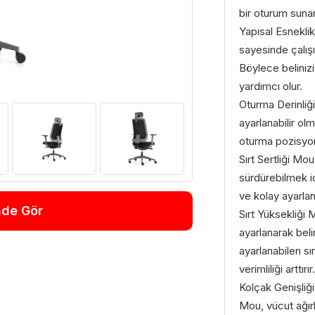
bir oturum sunar
Yapısal Esneklik
sayesinde çalışı
Böylece belinizi
yardımcı olur.
Oturma Derinliği
ayarlanabilir ol
oturma pozisyon
Sırt Sertliği Mo
sürdürebilmek iç
ve kolay ayarlana
nde Gör
Sırt Yüksekliği 
ayarlanarak belin
ayarlanabilen sır
verimliliği arttırır.
Kolçak Genişliği
Mou, vücut ağırl