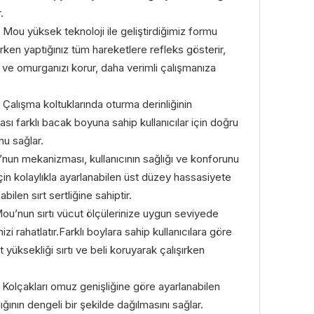
.
 Mou yüksek teknoloji ile geliştirdiğimiz formu
rken yaptığınız tüm hareketlere refleks gösterir,
 ve omurganızı korur, daha verimli çalışmanıza
 Çalışma koltuklarında oturma derinliğinin
ması farklı bacak boyuna sahip kullanıcılar için doğru
u sağlar.
u’nun mekanizması, kullanıcının sağlığı ve konforunu
in kolaylıkla ayarlanabilen üst düzey hassasiyete
bilen sırt sertliğine sahiptir.
Mou’nun sırtı vücut ölçülerinize uygun seviyede
izi rahatlatır.Farklı boylara sahip kullanıcılara göre
t yüksekliği sırtı ve beli koruyarak çalışırken
 Kolçakları omuz genişliğine göre ayarlanabilen
ığının dengeli bir şekilde dağılmasını sağlar.