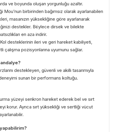
da ve boyunda oluşan yorgunluğu azaltır.
ği Mou’nun birbirinden bağımsız olarak ayarlanabilen
kleri, masanızın yüksekliğine göre ayarlanarak
ğinizi destekler. Böylece dirsek ve bilekte
tsızlıkları en aza indirir.
 Kol desteklerinin ileri ve geri hareket kabiliyeti,
itli çalışma pozisyonlarına uyumunu sağlar.
 sandalye?
rzlarını destekleyen, güvenli ve akıllı tasarımıyla
 deneyimi sunan bir performans koltuğu.
turma yüzeyi senkron hareket ederek bel ve sırt
yi korur. Ayrıca sırt yüksekliği ve sertliği vücut
yarlanabilir.
 yapabilirim?