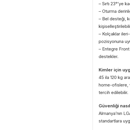
– Sırtı 23°’ye ka
– Oturma derinli
– Bel desteği, k
kişiselleştirilebili
– Kolçaklar iler
pozisyonuna uy
– Entegre Front 
destekler.
Kimler için uy
45 ila 120 kg ara
home-ofislere, v
tercih edilebilir.
Güvenliği nası
Almanya’nın LGA 
standartlara uy