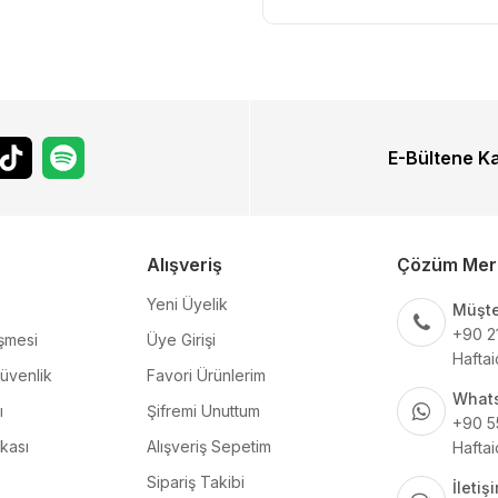
E-Bültene K
Alışveriş
Çözüm Mer
Yeni Üyelik
Müşte
+90 2
şmesi
Üye Girişi
Haftai
Güvenlik
Favori Ürünlerim
What
ı
Şifremi Unuttum
+90 5
ikası
Alışveriş Sepetim
Haftai
Sipariş Takibi
İleti