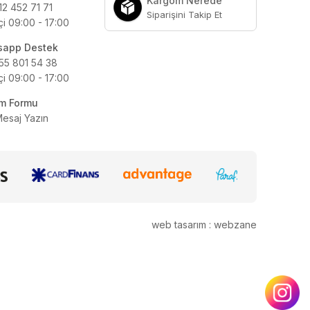
Kargom Nerede
12 452 71 71
Siparişini Takip Et
çi 09:00 - 17:00
sapp Destek
55 801 54 38
çi 09:00 - 17:00
şim Formu
Mesaj Yazın
web tasarım : webzane