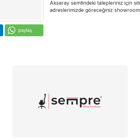
Aksaray semtindeki talepleriniz için si
adreslerimizde göreceğiniz showroomla
paylaş