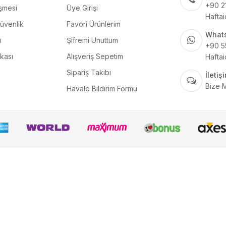
+90 2
şmesi
Üye Girişi
Haftai
Güvenlik
Favori Ürünlerim
What
ı
Şifremi Unuttum
+90 5
ikası
Alışveriş Sepetim
Haftai
Sipariş Takibi
İleti
Bize 
Havale Bildirim Formu