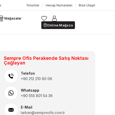
Yorumlar
Hesap Numaraları
Bize Ulaşın
Mağazalar
Online Mağaza
Sempre Ofis Perakende Satış Noktası
Çağlayan
Telefon
+90 212 210 60 06
Whatsapp
+90 555 801 54 36
E-Mail
tarkan@sempreofis.com.tr