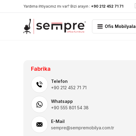
Yardıma ihtiyacınız mı var? Bizi arayın :
+90 212 452 71 71
Ofis Mobilyala
Fabrika
Telefon
+90 212 452 71 71
Whatsapp
+90 555 801 54 38
E-Mail
sempre@sempremobilya.com.tr