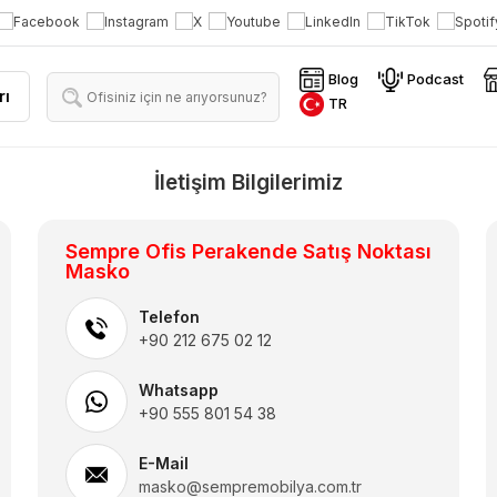
Blog
Podcast
rı
TR
İletişim Bilgilerimiz
Sempre Ofis Perakende Satış Noktası
Masko
Telefon
+90 212 675 02 12
Whatsapp
+90 555 801 54 38
E-Mail
masko@sempremobilya.com.tr