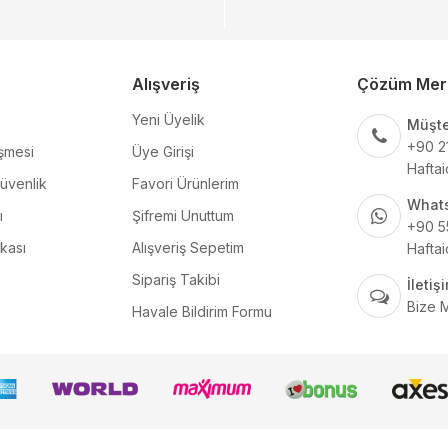
Alışveriş
Çözüm Mer
Yeni Üyelik
Müşte
+90 2
şmesi
Üye Girişi
Haftai
Güvenlik
Favori Ürünlerim
What
ı
Şifremi Unuttum
+90 5
ikası
Alışveriş Sepetim
Haftai
Sipariş Takibi
İleti
Bize 
Havale Bildirim Formu