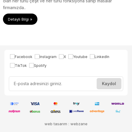
olan her türlü çeşit ve her türlü fonksiyona sahip masalar
firmamızda..
Detaylı Bilgi »
web tasarım : webzane