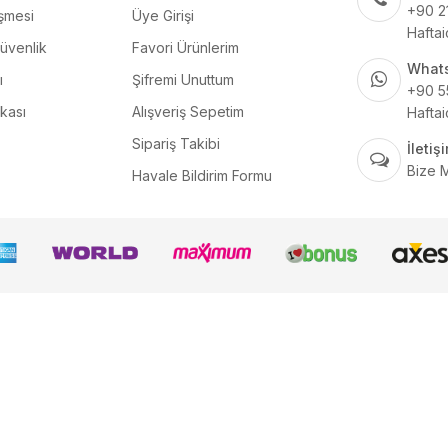
+90 2
şmesi
Üye Girişi
Haftai
Güvenlik
Favori Ürünlerim
What
ı
Şifremi Unuttum
+90 5
ikası
Alışveriş Sepetim
Haftai
Sipariş Takibi
İleti
Bize 
Havale Bildirim Formu