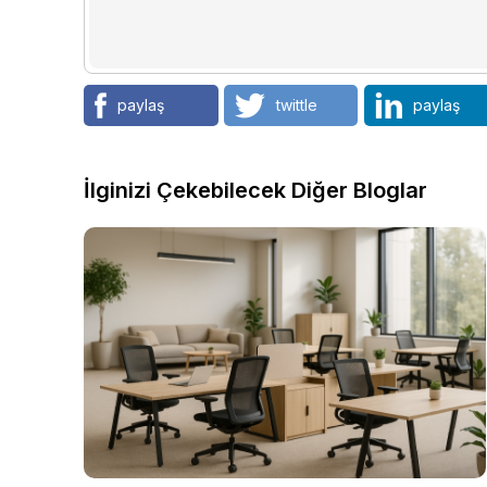
paylaş
twittle
paylaş
İlginizi Çekebilecek Diğer Bloglar