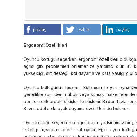
paylaş
twittle
paylaş
Ergonomi Özellikleri
Oyuncu koltuğu seçerken ergonomi özellikleri oldukça 
ağrısı gibi problemleri önlemenize yardımcı olur. Bu kol
yüksekliği, sırt desteği, kol dayama ve kafa yastığı gibi 
Oyuncu koltuğunun tasarımı, kullanıcının oyun oynarke
genellikle suni deri, nubuk veya kumaş malzemeler ile üre
benzer renklerdeki dikişler ile süslenir. Birden fazla ren
Bazı modellerde ayak dayama özellikleri de bulunur.
Oyun koltuğu seçerken rengin önemi yadsınamaz bir gerçe
estetiği açısından önemli rol oynar. Eğer oyun koltu
açısından da bir etken söz konusudur. Koyu renklerdeki oy