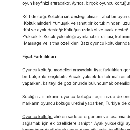
oyun keyfinizi artıracaktır. Ayrıca, birçok oyuncu koltuğ
-Sırt desteği: Koltukta sırt desteği olması, rahat bir oy
-Koltuk minderi: Yumuşak ve rahat bir koltuk minderi, uzun 
-Kol ve ayak desteği: Koltuğunuzda kol ve ayak desteği b
-Yükseklik: Koltuk yüksekliği ayarlanabilir olması, kull
-Massage ve ısıtma özellikleri: Bazı oyuncu koltuklarında 
Fiyat Farklılıkları
Oyuncu koltuğu modelleri arasındaki fiyat farklılıkları g
bir bütçe ile erişilebilir. Ancak yüksek kaliteli malze
yaparken, kaliteyi de göz önünde bulundurmak önemlidir. Ay
Seçtiğiniz markanın oyuncu koltuğu seçiminizde de önemi
markanın oyuncu koltuğu üretimi yaparken, Türkiye´de de b
Oyuncu koltuğu
alırken sadece ergonomi ve tasarıma deği
sağlamak için ek özelliklere sahiptir. Ayak yüksekliği ay
hoparlörler dahil olmak üzere daha etkileyici özellikler su