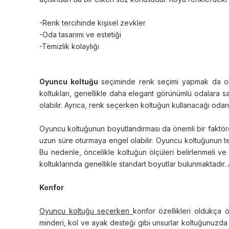
-Renk tercihinde kişisel zevkler
-Oda tasarımı ve estetiği
-Temizlik kolaylığı
Oyuncu koltuğu
seçiminde renk seçimi yapmak da oldu
koltukları, genellikle daha elegant görünümlü odalara sa
olabilir. Ayrıca, renk seçerken koltuğun kullanacağı oda
Oyuncu koltuğunun boyutlandırması da önemli bir faktördü
uzun süre oturmaya engel olabilir. Oyuncu koltuğunun terc
Bu nedenle, öncelikle koltuğun ölçüleri belirlenmeli ve k
koltuklarında genellikle standart boyutlar bulunmaktadır. A
Konfor
Oyuncu koltuğu seçerken
konfor özellikleri oldukça 
minderi, kol ve ayak desteği gibi unsurlar koltuğunuzda m