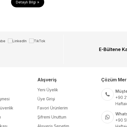
Detaylı Bilgi »
E-Bültene K
Alışveriş
Çözüm Mer
Yeni Üyelik
Müşte
+90 2
şmesi
Üye Girişi
Haftai
Güvenlik
Favori Ürünlerim
What
ı
Şifremi Unuttum
+90 5
ikası
Alışveriş Sepetim
Haftai