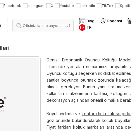
Blog
Podcast
rı
TR
leri
Denizli Ergonomik Oyuncu Koltuğu Modell
sitemizde yer alan numaramızı arayabilir v
Oyuncu koltuğu seçerken ilk dikkat edilmesi
saatler boyunca oturmak zorunda kalacağı
olması gerekiyor. Bunun yanı sıra malzeme
kullanılan malzemelerin kalitesi, koltuğun
dekorasyon açısından önemli olmakla berabe
Boyutlandırma ve
konfor da koltuk seçerk
göz önünde bulundurularak koltuk boyutları be
Fiyat farkları koltuk markaları arasında 