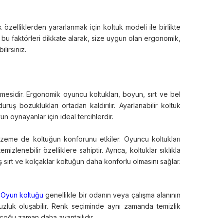
k özelliklerden yararlanmak için koltuk modeli ile birlikte
 bu faktörleri dikkate alarak, size uygun olan ergonomik,
lirsiniz.
sidir. Ergonomik oyuncu koltukları, boyun, sırt ve bel
ruş bozuklukları ortadan kaldırılır. Ayarlanabilir koltuk
n oynayanlar için ideal tercihlerdir.
lzeme de koltuğun konforunu etkiler. Oyuncu koltukları
lenebilir özelliklere sahiptir. Ayrıca, koltuklar sıklıkla
ş sırt ve kolçaklar koltuğun daha konforlu olmasını sağlar.
.
Oyun koltuğu
genellikle bir odanın veya çalışma alanının
zluk oluşabilir. Renk seçiminde aynı zamanda temizlik
 çoğu zaman daha avantajlıdır.