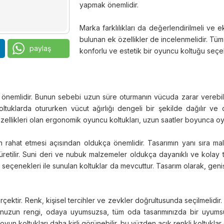
yapmak önemlidir.
Marka farklılıkları da değerlendirilmeli ve e
bulunan ek özellikler de incelenmelidir. Tüm
paylaş
konforlu ve estetik bir oyuncu koltuğu seçebi
önemlidir. Bunun sebebi uzun süre oturmanın vücuda zarar verebilme
tuklarda otururken vücut ağırlığı dengeli bir şekilde dağılır ve du
özellikleri olan ergonomik oyuncu koltukları, uzun saatler boyunca oyu
n rahat etmesi açısından oldukça önemlidir. Tasarımın yanı sıra ma
tilir. Suni deri ve nubuk malzemeler oldukça dayanıklı ve kolay temiz
k seçenekleri ile sunulan koltuklar da mevcuttur. Tasarım olarak, geni
ktir. Renk, kişisel tercihler ve zevkler doğrultusunda seçilmelidir
ğunuzun rengi, odaya uyumsuzsa, tüm oda tasarımınızda bir uyumsu
un koltukları daha kirli görünebilir, bu yüzden açık renkli koltuklar