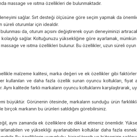
unda massage ve ısıtma özellikleri de bulunmaktadır.
un deneyimi sağlar. Sırt desteği ölçüsüne göre seçim yapmak da önemlid
süreli oturumlar için idealdir.
ulunması da, oturum açısını değiştirerek oyun deneyiminizi artıracakt
anım kolaylığı sağlar. Koltuğunuzu yüksekliğine göre ayarlamak, mümkü
massage ve ısıtma özellikleri bulunur. Bu özellikler, uzun süreli oyun 
enellikle malzeme kalitesi, marka değeri ve ek özellikler gibi faktörle
meler kullanılan ve daha fazla özellik sunan oyuncu koltukları, fiy
nı kalitede farklı markaların oyuncu koltuklarını karşılaştırarak, uygu
 büyüktür. Görünenin ötesinde, markaların sunduğu ürün farklılıklar
irçok markanın bu ürünleri satıldığını görebilirsiniz.
l, aynı zamanda ek özelliklere de dikkat etmeniz önemlidir. Yüksek 
arlanabilen ve yüksekliği ayarlanabilen koltuklar daha fazla esneklik 
nabilir. Bu özelliklerin uygunluğu, kişisel tercih ve bütçenizin sağlaya