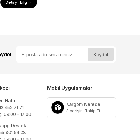
Detaylı Bilgi »
aydol
kezi
Mobil Uygulamalar
ri Hattı
Kargom Nerede
12 452 71 71
Siparişini Takip Et
çi 09:00 - 17:00
sapp Destek
55 801 54 38
çi 09:00 - 17:00