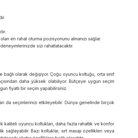
ir.
ır.
n olan en rahat oturma pozisyonunu almanızı sağlar.
deneyimlerinizde sizi rahatlatacaktır.
re bağlı olarak değişiyor. Çoğu oyuncu koltuğu, orta sınıf
at açısından daha yüksek olabiliyor. Bütçeye uygun seçim
n fiyatlı bir seçim yapabilirsiniz.
ı da seçimlerinizi etkileyebilir. Dünya genelinde birçok
kaliteli oyuncu koltukları, daha fazla rahatlık ve konfor
sağlayabilir. Bazı koltuklar, sırt masajı özellikleri veya
bileceği ekstra özelliklere bağlı olacaktır.