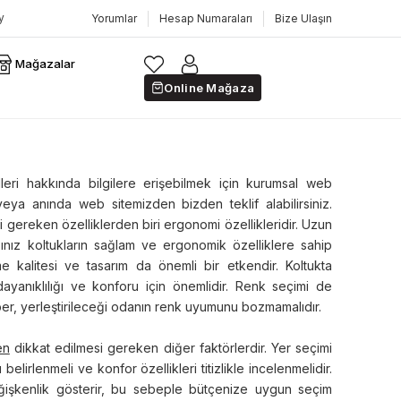
Yorumlar
Hesap Numaraları
Bize Ulaşın
Mağazalar
Online Mağaza
eri hakkında bilgilere erişebilmek için kurumsal web
eya anında web sitemizden bizden teklif alabilirsiniz.
 gereken özelliklerden biri ergonomi özellikleridir. Uzun
nız koltukların sağlam ve ergonomik özelliklere sahip
 kalitesi ve tasarım da önemli bir etkendir. Koltukta
 dayanıklılığı ve konforu için önemlidir. Renk seçimi de
r, yerleştirileceği odanın renk uyumunu bozmamalıdır.
en
dikkat edilmesi gereken diğer faktörlerdir. Yer seçimi
lirlenmeli ve konfor özellikleri titizlikle incelenmelidir.
değişkenlik gösterir, bu sebeple bütçenize uygun seçim