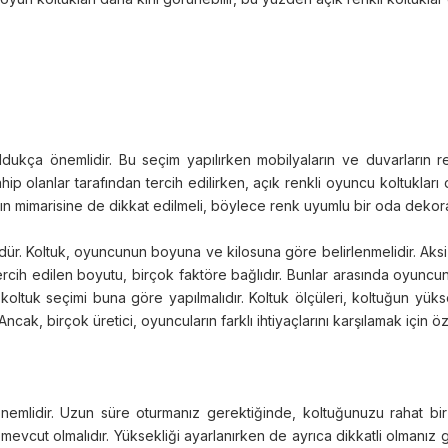
kça önemlidir. Bu seçim yapılırken mobilyaların ve duvarların r
hip olanlar tarafından tercih edilirken, açık renkli oyuncu koltukl
nın mimarisine de dikkat edilmeli, böylece renk uyumlu bir oda dekor
r. Koltuk, oyuncunun boyuna ve kilosuna göre belirlenmelidir. Aksi 
ih edilen boyutu, birçok faktöre bağlıdır. Bunlar arasında oyuncunun ö
oltuk seçimi buna göre yapılmalıdır. Koltuk ölçüleri, koltuğun yüksekli
ncak, birçok üretici, oyuncuların farklı ihtiyaçlarını karşılamak için 
önemlidir. Uzun süre oturmanız gerektiğinde, koltuğunuzu rahat bir 
evcut olmalıdır. Yüksekliği ayarlanırken de ayrıca dikkatli olmanız g