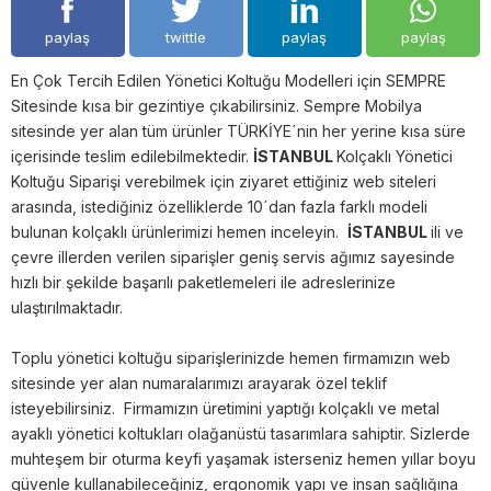
paylaş
twittle
paylaş
paylaş
En Çok Tercih Edilen Yönetici Koltuğu Modelleri için SEMPRE
Sitesinde kısa bir gezintiye çıkabilirsiniz. Sempre Mobilya
sitesinde yer alan tüm ürünler TÜRKİYE´nin her yerine kısa süre
içerisinde teslim edilebilmektedir.
İSTANBUL
Kolçaklı Yönetici
Koltuğu Siparişi verebilmek için ziyaret ettiğiniz web siteleri
arasında, istediğiniz özelliklerde 10´dan fazla farklı modeli
bulunan kolçaklı ürünlerimizi hemen inceleyin.
İSTANBUL
ili ve
çevre illerden verilen siparişler geniş servis ağımız sayesinde
hızlı bir şekilde başarılı paketlemeleri ile adreslerinize
ulaştırılmaktadır.
Toplu yönetici koltuğu siparişlerinizde hemen firmamızın web
sitesinde yer alan numaralarımızı arayarak özel teklif
isteyebilirsiniz. Firmamızın üretimini yaptığı kolçaklı ve metal
ayaklı yönetici koltukları olağanüstü tasarımlara sahiptir. Sizlerde
muhteşem bir oturma keyfi yaşamak isterseniz hemen yıllar boyu
güvenle kullanabileceğiniz, ergonomik yapı ve insan sağlığına