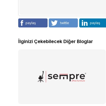
paylaş
twittle
paylaş
İlginizi Çekebilecek Diğer Bloglar