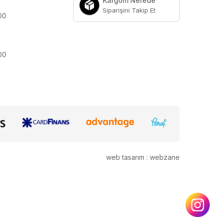
Kargom Nerede
Siparişini Takip Et
:00
:00
web tasarım : webzane