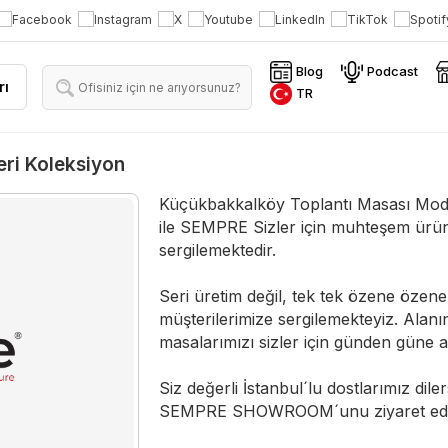
Blog
Podcast
rı
TR
ri Koleksiyon
Küçükbakkalköy Toplantı Masası Modell
ile SEMPRE Sizler için muhteşem ürün
sergilemektedir.
Seri üretim değil, tek tek özene özene 
müşterilerimize sergilemekteyiz. Alan
masalarımızı sizler için günden güne a
Siz değerli İstanbul´lu dostlarımız dile
SEMPRE SHOWROOM´unu ziyaret ederek 