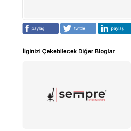
paylaş
twittle
paylaş
İlginizi Çekebilecek Diğer Bloglar