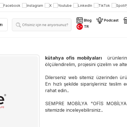
Blog
Podcast
rı
TR
kütahya ofis mobilyaları
ürünlerine 
ölçülendirelim, projesini çizelim ve alter
Dilerseniz web sitemiz üzerinden ürünl
En hızlı şekilde siparişleriniz teslim 
rahat edin..
SEMPRE MOBİLYA "OFİS MOBİLYALAR
sitemizde inceleyebilirsiniz..