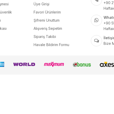
+90 2
şmesi
Üye Girişi
Haftai
Güvenlik
Favori Ürünlerim
What
ı
Şifremi Unuttum
+90 5
ikası
Alışveriş Sepetim
Haftai
Sipariş Takibi
İleti
Bize 
Havale Bildirim Formu