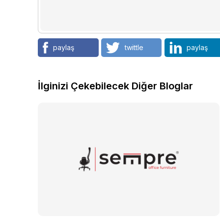
paylaş
twittle
paylaş
İlginizi Çekebilecek Diğer Bloglar