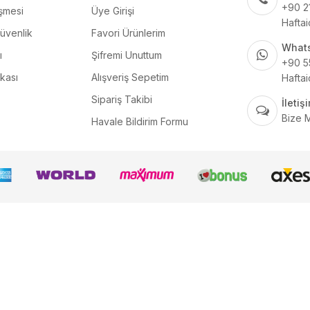
+90 2
şmesi
Üye Girişi
Haftai
Güvenlik
Favori Ürünlerim
What
ı
Şifremi Unuttum
+90 5
ikası
Alışveriş Sepetim
Haftai
Sipariş Takibi
İleti
Bize 
Havale Bildirim Formu