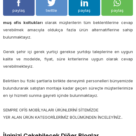
paylaş
twittle
paylaş
paylaş
muş ofis koltukları
olarak müşterilerin tüm beklentilerine cevap
verebilmek amacıyla oldukça fazla ürün alternatiflerine sahip
bulunmaktayız.
Gerek şehir içi gerek yurtiçi gerekse yurtdışı taleplerine en uygun
kalite ve modelde, fiyat, süre kriterlerine uygun olarak cevap
verebilmekteyiz.
Belirtilen bu fiziki şartlarla birlikte deneyimli personelleri bünyemizde
bulundurarak satıştan montaja kadar geçen süreçte müşterilerimize
en iyi hizmeti sunma gayreti içinde bulunmaktayız.
SEMPRE OFİS MOBİLYALARI ÜRÜNLERİNİ SİTEMİZDE
YER ALAN ÜRÜN KATEGORİLERİMİZ BÖLÜMÜNDEN İNCELEYİNİZ..
İlginizi Çekebilecek Diğer Bloglar