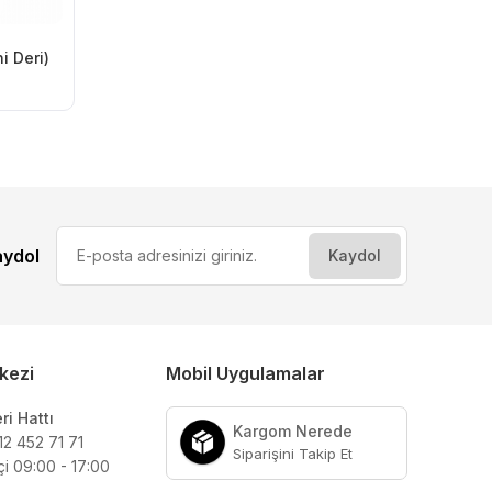
i Deri)
aydol
kezi
Mobil Uygulamalar
ri Hattı
Kargom Nerede
12 452 71 71
Siparişini Takip Et
çi 09:00 - 17:00