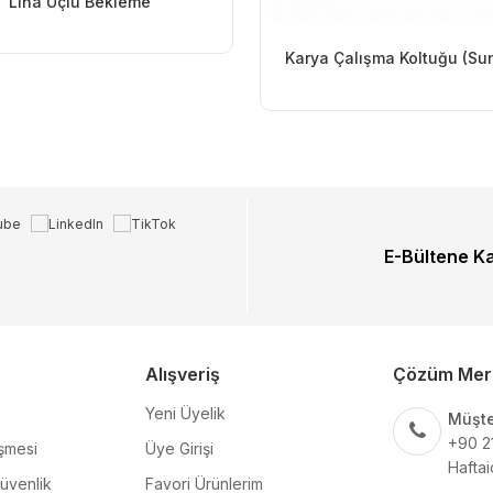
Lina Üçlü Bekleme
Karya Çalışma Koltuğu (Sun
E-Bültene K
Alışveriş
Çözüm Mer
Yeni Üyelik
Müşte
+90 2
şmesi
Üye Girişi
Haftai
Güvenlik
Favori Ürünlerim