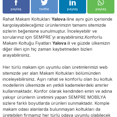
paylaş
twittle
paylaş
paylaş
Rahat Makam Koltukları
Yalova
iline aynı gün içerisinde
kargolayabileceğimiz ürünlerimizin tamamı sitemizde
sizlerin beğenisine sunulmuştur. İnceleyebilir ve
sorularınız için SEMPRE´yi arayabilirsiniz.Konforlu
Makam Koltuğu Fiyatları
Yalova
ili ve güzide ülkemizin
diğer illeri için hiç zaman kaybetmeden bizleri
arayabilirsiniz.
Her türlü makam için uyumlu olan üretimlerimizi web
sitemizde yer alan Makam Koltukları bölümünden
inceleyebilirsiniz. Aşırı rahat ve konforlu olan bu koltuk
modellerini ülkemizde en yetkili kademelerdeki amirler
kullanmaktadır. Konfor olarak kendinden emin ve adına
yakışır ürünlerin üretimini yapan SEMPRE MOBİLYA
sizlere farklı boyutlarda ürünleri sunmaktadır. Komple
makam odası alanlarda bulunmayan koltukları da
üretebilen firmamız her türlü odaya uyumlu olabilecek