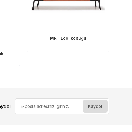
MRT Lobi koltuğu
uk
aydol