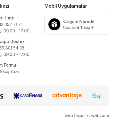
kezi
Mobil Uygulamalar
ri Hattı
Kargom Nerede
12 452 71 71
Siparişini Takip Et
çi 09:00 - 17:00
sapp Destek
55 801 54 38
çi 09:00 - 17:00
şim Formu
Mesaj Yazın
web tasarım : webzane