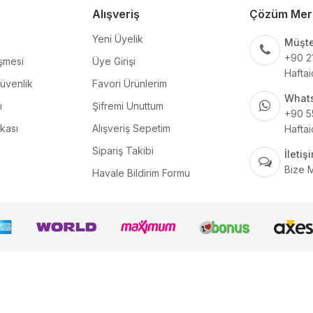
Alışveriş
Çözüm Mer
Yeni Üyelik
Müşte
+90 2
şmesi
Üye Girişi
Haftai
Güvenlik
Favori Ürünlerim
What
ı
Şifremi Unuttum
+90 5
ikası
Alışveriş Sepetim
Haftai
Sipariş Takibi
İleti
Bize 
Havale Bildirim Formu