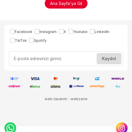
Ana Sayfa'ya Git
web tasarım : webzane