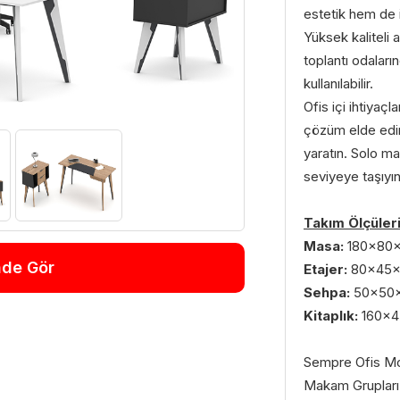
estetik hem de 
Yüksek kaliteli 
toplantı odaları
kullanılabilir.
Ofis içi ihtiyaç
çözüm elde edin
yaratın. Solo ma
seviyeye taşıyın
Takım Ölçüler
Masa:
180x80
nde Gör
Etajer:
80x45
Sehpa:
50x50
Kitaplık:
160x
Sempre Ofis Mobi
Makam Grupları