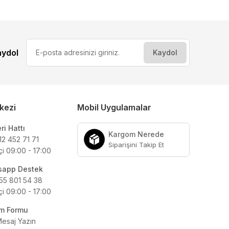
aydol
kezi
Mobil Uygulamalar
ri Hattı
Kargom Nerede
12 452 71 71
Siparişini Takip Et
çi 09:00 - 17:00
sapp Destek
55 801 54 38
çi 09:00 - 17:00
şim Formu
Mesaj Yazın