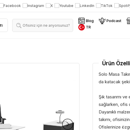
Blog
Podcast
rı
TR
Ürün Özelli
Solo Masa Takımı
da katacak şekil
Şık tasarımı ve e
sağlarken, ofis
Dayanıklı malze
takımı, ofisini
Ofislerinize öz