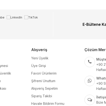
E-Bültene K
Alışveriş
Çözüm Mer
Yeni Üyelik
Müşte
+90 2
şmesi
Üye Girişi
Haftai
Güvenlik
Favori Ürünlerim
What
ı
Şifremi Unuttum
+90 5
ikası
Alışveriş Sepetim
Haftai
Sipariş Takibi
İleti
Bize 
Havale Bildirim Formu