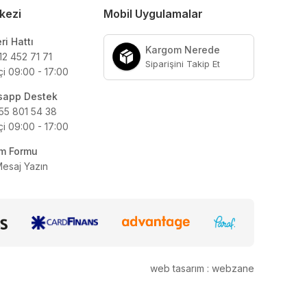
kezi
Mobil Uygulamalar
ri Hattı
Kargom Nerede
12 452 71 71
Siparişini Takip Et
çi 09:00 - 17:00
sapp Destek
55 801 54 38
çi 09:00 - 17:00
şim Formu
Mesaj Yazın
web tasarım : webzane