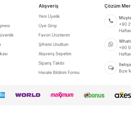
Alışveriş
Çözüm Mer
Yeni Üyelik
Müşte
+90 2
şmesi
Üye Girişi
Haftai
Güvenlik
Favori Ürünlerim
What
ı
Şifremi Unuttum
+90 5
ikası
Alışveriş Sepetim
Haftai
Sipariş Takibi
İleti
Bize 
Havale Bildirim Formu