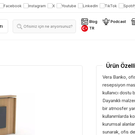
Blog
Podcast
rı
TR
Ürün Özelli
Vera Banko, ofisl
resepsiyon masa
kullanıcı dostu 
Dayanıklı malze
bir atmosfer yar
kullanımlarda ko
kurumsal alanlar
sunarak, ofis 