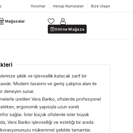
Yorumlar
Hesap Numaraları
Bize Ulaşın
Mağazalar
Online Mağaza
kleri
erinize şıklık ve işlevsellik katacak zarif bir
sıdır. Modern tasarımı ve geniş çalışma alanı ile
bir deneyim sunar.
melerle üretilen Vera Banko, ofislerde profesyonel
atırken, ergonomik yapısıyla uzun süreli
nfor sağlar. İster küçük ofislerde ister büyük
da, Vera Banko işlevselliği ve estetiği bir arada
dekorasyonunuzu mükemmel şekilde tamamlar.