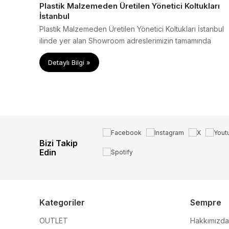
Plastik Malzemeden Üretilen Yönetici Koltukları
İstanbul
Plastik Malzemeden Üretilen Yönetici Koltukları İstanbul
ilinde yer alan Showroom adreslerimizin tamamında
farklı çeşit ve modeller ile sizlere sunulmaktadır. En iyi
Detaylı Bilgi »
fiyatlardan yönetici koltuğu siparişlerinizi verebilirsiniz.
Bizi Takip
Edin
Kategoriler
Sempre
OUTLET
Hakkımızda