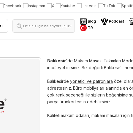
Blog
Podcast
rı
TR
Balıkesir
´de Makam Masası Takımları Model
inceleyebilirsiniz. Siz değerli Balıkesir´li 
Balıkesirde
yönetici ve patronlara
özel olara
adrestesiniz. Büro mobilyaları alanında en ö
çok renk seçeneği ile sizlerin beğenisine su
parça ürünleri temin edebilirsiniz.
Kaliteli makam odaları, makam masaları için 