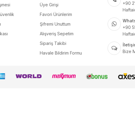
+90 2
şmesi
Üye Girişi
Haftai
Güvenlik
Favori Ürünlerim
What
ı
Şifremi Unuttum
+90 5
ikası
Alışveriş Sepetim
Haftai
Sipariş Takibi
İleti
Bize 
Havale Bildirim Formu