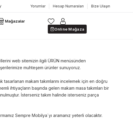
Yorumlar
Hesap Numaraları
Bize Ulaşın
Mağazalar
Online Mağaza
lerini web sitemizin ilgili ÜRÜN menüsünden
hemşerilerimize muhteşem ürünler sunuyoruz.
k tasarlanan makam takımlarını incelemek için en doğru
nemli ihtiyaçların başında gelen makam masa takımları bir
nulmuştur. İsterseniz takım halinde isterseniz parça
firmamız Sempre Mobilya´yı aramanız yeterli olacaktır.