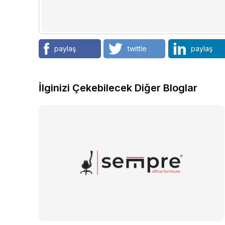
paylaş
twittle
paylaş
İlginizi Çekebilecek Diğer Bloglar