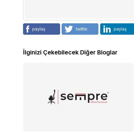
paylaş
twittle
paylaş
İlginizi Çekebilecek Diğer Bloglar