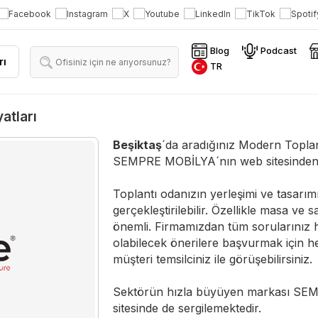
Blog
Podcast
rı
TR
atları
Beşiktaş
´da aradığınız Modern Toplan
SEMPRE MOBİLYA´nın web sitesinden anı
Toplantı odanızın yerleşimi ve tasarımı,
gerçekleştirilebilir. Özellikle masa ve
önemli. Firmamızdan tüm sorularınız 
olabilecek önerilere başvurmak için he
müşteri temsilciniz ile görüşebilirsiniz.
Sektörün hızla büyüyen markası SEMPR
sitesinde de sergilemektedir.