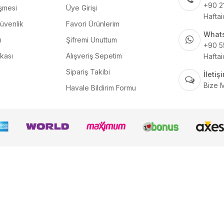
+90 2
şmesi
Üye Girişi
Haftai
Güvenlik
Favori Ürünlerim
What
ı
Şifremi Unuttum
+90 5
ikası
Alışveriş Sepetim
Haftai
Sipariş Takibi
İleti
Bize 
Havale Bildirim Formu