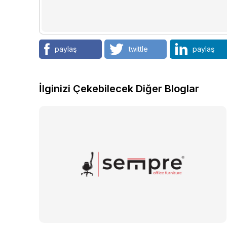
paylaş
twittle
paylaş
İlginizi Çekebilecek Diğer Bloglar