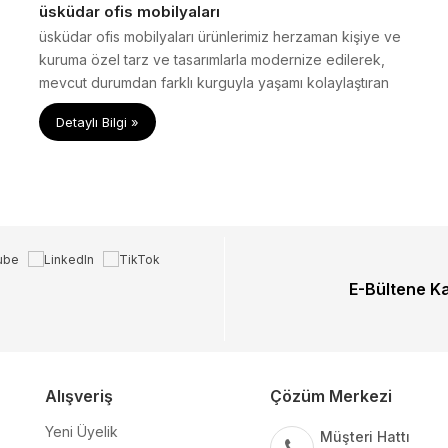
üsküdar ofis mobilyaları
üsküdar ofis mobilyaları ürünlerimiz herzaman kişiye ve
kuruma özel tarz ve tasarımlarla modernize edilerek,
mevcut durumdan farklı kurguyla yaşamı kolaylaştıran
sanatın, estetiğin, kalitenin yalın bir halde birleştiği
Detaylı Bilgi »
durumlar yaratmaktadır.
E-Bültene K
Alışveriş
Çözüm Merkezi
Yeni Üyelik
Müşteri Hattı