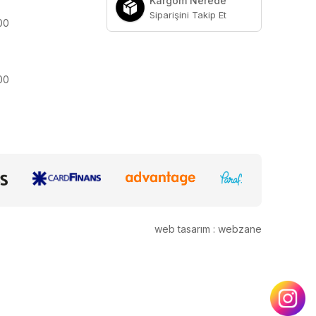
Kargom Nerede
Siparişini Takip Et
:00
:00
web tasarım : webzane