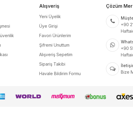
Alışveriş
Çözüm Mer
Yeni Üyelik
Müşte
+90 2
şmesi
Üye Girişi
Haftai
Güvenlik
Favori Ürünlerim
What
ı
Şifremi Unuttum
+90 5
ikası
Alışveriş Sepetim
Haftai
Sipariş Takibi
İleti
Bize 
Havale Bildirim Formu