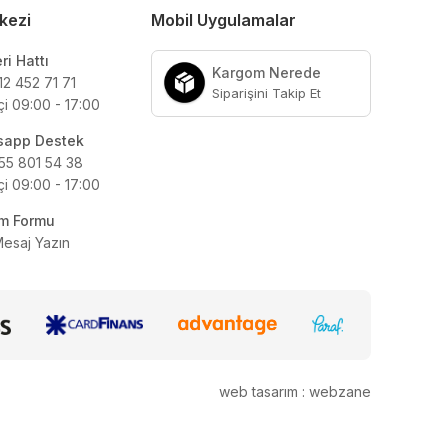
kezi
Mobil Uygulamalar
ri Hattı
Kargom Nerede
12 452 71 71
Siparişini Takip Et
çi 09:00 - 17:00
sapp Destek
55 801 54 38
çi 09:00 - 17:00
şim Formu
Mesaj Yazın
web tasarım : webzane