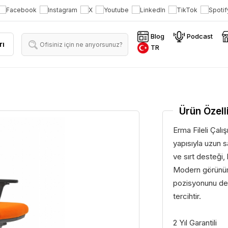
Blog
Podcast
rı
TR
Ürün Özelli
Erma Fileli Çalı
yapısıyla uzun s
ve sırt desteği, 
Modern görünümü,
pozisyonunu dest
tercihtir.
2 Yıl Garantili