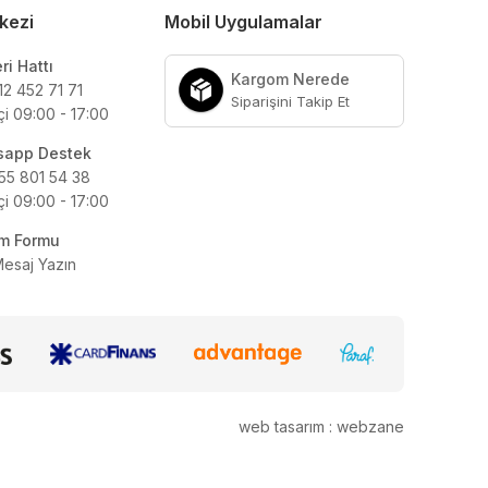
kezi
Mobil Uygulamalar
ri Hattı
Kargom Nerede
12 452 71 71
Siparişini Takip Et
çi 09:00 - 17:00
sapp Destek
55 801 54 38
çi 09:00 - 17:00
şim Formu
Mesaj Yazın
web tasarım : webzane