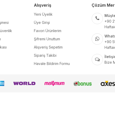
Alışveriş
Çözüm Mer
Yeni Üyelik
Müşte
+90 2
şmesi
Üye Girişi
Haftai
Güvenlik
Favori Ürünlerim
What
ı
Şifremi Unuttum
+90 5
ikası
Alışveriş Sepetim
Haftai
Sipariş Takibi
İleti
Bize 
Havale Bildirim Formu