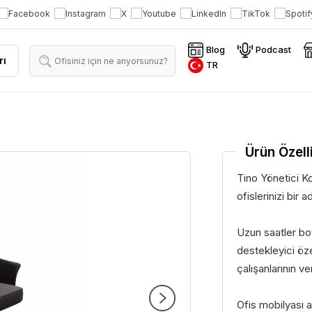
Blog
Podcast
rı
TR
Ürün Özelli
Tino Yönetici Ko
ofislerinizi bir 
Uzun saatler bo
destekleyici özel
çalışanlarının veri
Ofis mobilyası a