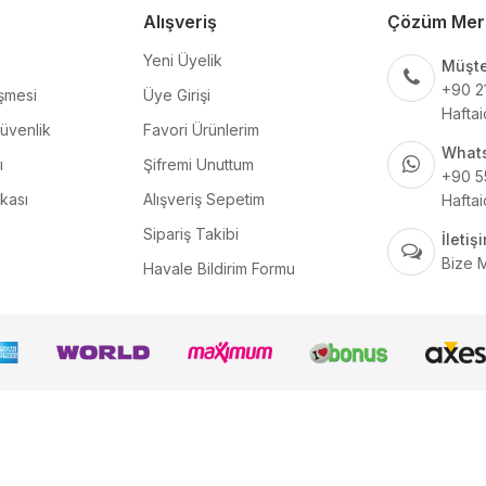
Alışveriş
Çözüm Mer
Yeni Üyelik
Müşte
+90 2
şmesi
Üye Girişi
Haftai
Güvenlik
Favori Ürünlerim
What
ı
Şifremi Unuttum
+90 5
ikası
Alışveriş Sepetim
Haftai
Sipariş Takibi
İleti
Bize 
Havale Bildirim Formu