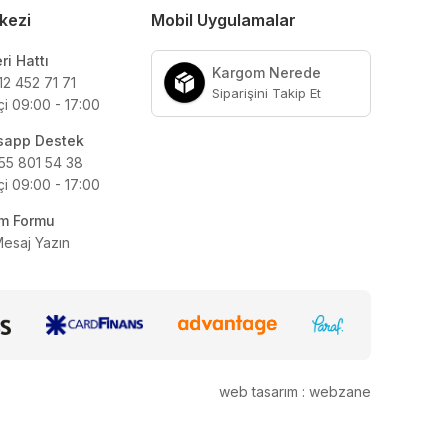
kezi
Mobil Uygulamalar
ri Hattı
Kargom Nerede
12 452 71 71
Siparişini Takip Et
çi 09:00 - 17:00
sapp Destek
55 801 54 38
çi 09:00 - 17:00
şim Formu
Mesaj Yazın
web tasarım : webzane